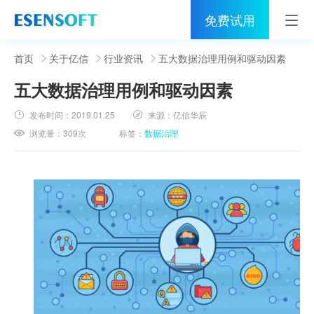
免费试用
首页
首页
关于亿信
行业资讯
五大数据治​​理用例和驱动因素
五大数据治​​理用例和驱动因素
睿治
发布时间：
2019.01.25
来源：
亿信华辰
解决方案
浏览量：
309次
标签：
数据治理
伙伴
服务
社区
关于亿信
400-0011-866