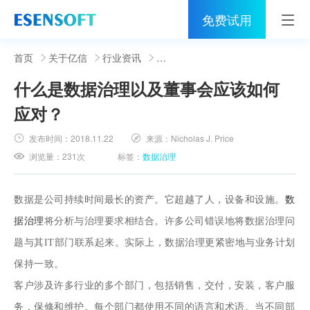
免费试用
首页
首页
关于亿信
行业资讯
什么是数据治理以及董事会应该如何
睿治
应对？
解决方案
发布时间：
2018.11.22
来源：
Nicholas J. Price
伙伴
浏览量：
231次
标签：
数据治理
服务
数据是公司持续时间最长的资产。它超越了人，设备和设施。
数
社区
据治理
将分析与治理要求相结合。许多公司错误地将数据治理问
题与其IT部门联系起来。实际上，数据治理更紧密地与业务计划
关于亿信
保持一致。
400-0011-866
客户涉及许多行业的多个部门，包括销售，交付，安装，客户服
务，保修和维护。每个部门都使用不同的语言和术语。当不同部