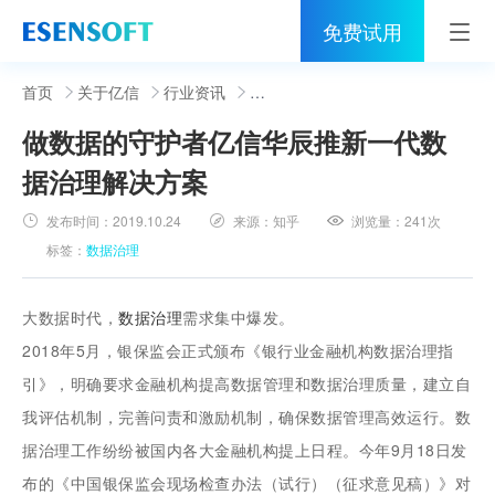
免费试用
首页
首页
关于亿信
行业资讯
做数据的守护者亿信华辰推新一代数
睿治
据治理解决方案
解决方案
发布时间：
2019.10.24
来源：
知乎
浏览量：
241次
伙伴
标签：
数据治理
服务
大数据时代，
数据治理
需求集中爆发。
社区
2018年5月，银保监会正式颁布《银行业金融机构数据治理指
引》，明确要求金融机构提高数据管理和数据治理质量，建立自
关于亿信
我评估机制，完善问责和激励机制，确保数据管理高效运行。数
400-0011-866
据治理工作纷纷被国内各大金融机构提上日程。今年9月18日发
布的《中国银保监会现场检查办法（试行）（征求意见稿）》对