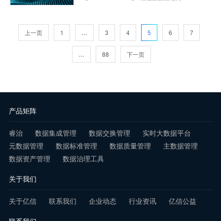
在寻找数据治理最佳实施方法时，您可以
从已有的各种流程和模板工作的人那里学
上一页
1
…
3
4
5
6
7
到很多东西。尽管每个企业都不同，您将
…
88
下一页
需要根据流程调整数据治理实践……
查看详情
产品矩阵
睿治
数据集成管理
数据交换管理
实时大数据平台
元数据管理
数据标准管理
数据质量管理
主数据管理
数据资产管理
数据治理工具
关于我们
关于亿信
联系我们
企业动态
行业资讯
亿信公益