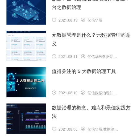
计理念，充分依照国际规范、标准，具有
台之数据治理
国内先进水平。其广泛应用了MQ、分布
式计算、zookeeper等……
2021.08.13
亿信华辰
查看详情
结合数据中台开展数据治理，集中资源、
元数据管理是什么？元数据管理的意
目标一致的开展数据治理工作，可以加快
义
数据治理进程、加强数据治理效果，同时
通过数据治理优化数据中台的数……
2021.08.11
亿信华辰数据治理知识库
查看详情
元数据管理是数据治理工作是重中之重，
值得关注的 5 大数据治理工具
为什么企业内部的数据质量总是不高？其
实只要有数据存在就有数据质量问题存
在。但是也可以通过一个有效的管……
2021.08.10
亿信数据治理知识库
查看详情
一旦数据治理策略的广泛目标最终确定，
数据治理的概念、难点和最佳实践方
您就需要开始寻找适合您的框架和数据操
法
作的数据治理工具。让我们来看看一些关
键的数据治理工具以及它们如何……
2021.08.06
亿信华辰,数据治理的实践方法