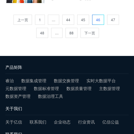
查看详情
如今，数字系统正在生产越来越多具有公
认价值的数据，数据治理正变得越来越受
上一页
1
…
44
45
46
47
欢迎和必要。然而，并非所有数据都被视
48
…
88
下一页
为相同。……
查看详情
产品矩阵
睿治
数据集成管理
数据交换管理
实时大数据平台
元数据管理
数据标准管理
数据质量管理
主数据管理
数据资产管理
数据治理工具
关于我们
关于亿信
联系我们
企业动态
行业资讯
亿信公益