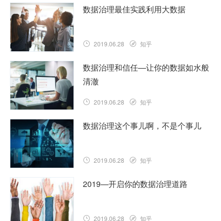
查看详情
跟上无穷无尽的技术术语可能是一项艰巨
数据治理最佳实践利用大数据
的任务。松散定义的术语和行业特定的白
话使水更加泥泞。特别是在数据管理方
面，似乎许多单词也可以互换使用……
2019.06.28
知乎
查看详情
大数据时代的新兴技术，如人工智能和物
数据治理和信任—让你的数据如水般
联网，意味着有更多的数据可以从中受
清澈
益，并且数据治理策略可以管理和保护。
……
2019.06.28
查看详情
知乎
根据相关报告，数据治理是“对数据相关事
数据治理这个事儿啊，不是个事儿
务的决策和权限的行使。”换句话说，它是
对必须根据特定标准进行的任何数据输入
的控制 。2019年，组……
2019.06.28
知乎
查看详情
数据治理是一个包含可用性，适用性，完
2019—开启你的数据治理道路
整性和安全性的四向框架。它是由使用技
术的利益相关者使用的一组流程，用于确
保管理和保护重要的关键数据。……
2019.06.28
知乎