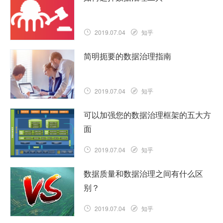
购，呼叫中心交互，网站访问，移动应用
程序使用以及越来越多的物联网传感器和
设备）产生的大量客户数据，应该……
2019.07.04
知乎
查看详情
有许多场景需要数据治理工具。在严格的
简明扼要的数据治理指南
行业法规下运营，利用分析软件和/或定期
整合关键主题领域的数据的企业将发现自
己正在寻找数据治理工具来帮……
2019.07.04
知乎
查看详情
数据收集是企业执行的最重要的功能之
可以加强您的数据治理框架的五大方
一。通过获取有关您的客户，员工，财务
面
等的数据，您可以确保轻松，可靠地访问
有助于指导主要业务决策的信息。……
2019.07.04
知乎
查看详情
信息就是力量，您的组织每天都依靠它来
数据质量和数据治理之间有什么区
做出明智的商业决策。不幸的是，组织产
别？
生的数据并没有按照应有的方式进行管
理。大数据调查表明，业务和技术……
2019.07.04
知乎