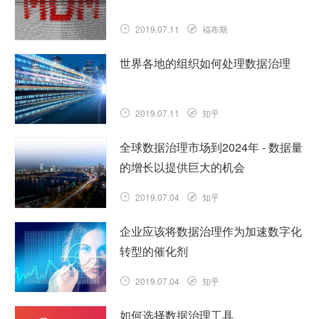
2019.07.11
福布斯
主数据很容易成为企业拥有的最重要的资
世界各地的组织如何处理数据治理
产之一。随着数字化的不断发展和第四次
工业革命的到来，主数据的价值和主数据
管理的重要性才会增长。在我们……
2019.07.11
知乎
查看详情
在2019年G20大阪峰会召开的同时，我很
全球数据治理市场到2024年 - 数据量
幸运能够在整个六月的整个月里在东京办
的增长以提供巨大的机会
公室工作。这是一个有趣的事件，引起我
注意的主要议题之一是“……
2019.07.04
知乎
查看详情
预计数据治理市场在预测期间（2019年至
企业应该将数据治理作为加速数字化
2024年）的复合年增长率将超过
转型的催化剂
21.44％，预计到2024年将达到43.5亿美
元的价值。 ……
2019.07.04
查看详情
知乎
随着许多业务系统和应用程序（包括采
如何选择数据治理工具