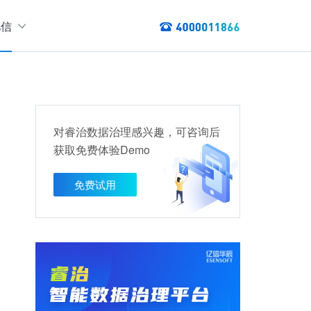
亿信
绍
们
态
数据服务
讯
对睿治数据治理感兴趣，可咨询后
以资产编目盘点数据资产，提供数据服务
获取免费体验Demo
数据资产管理
龙去脉
提供各类数据应用服务，实现资产价
免费试用
值最大化
管理指标分析等服务的指标统一管理平台
权威性
方案
TL建模、数据实时存储、数据分析展现等应用场景于一体
清澈如水
建设方案
、数据交换、数据共享等方面，为企业用户提供云原生仓湖一