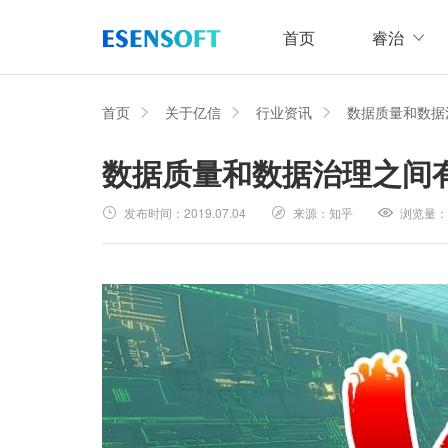
首页
睿治
数据治理全域解决方案
睿治智能数据治理平台
首页
关于亿信
行业资讯
数据质量和数据
数据质量和数据治理之间
数据采集
数据
大数据治理方案
从采、存、管、用四大方面构建数据治理体系，
发布时间：
2019.07.04
来源：
知乎
浏览量：
数据集成管理
数据建模与ETF设计，实现数据集中
大数据资产管理方案
管理
集数据集成、数据治理、资产规划开发、资产运
数据交换管理
主数据管理方案
数据整合交换，让数据畅通流转
主数据全生命周期管理，保障主数据一致性、权
数据标准化及质量管控方案
集元数据采集和规整、数据标准建立与评估、数