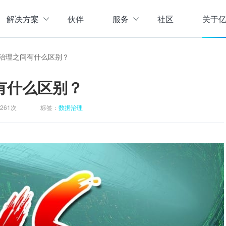
解决方案
伙伴
服务
社区
关于
服务与支持
公司介
治理之间有什么区别？
直播活动
联系我
企业动
有什么区别？
存储
数据管理
数据资产盘点方案
行业资
实现数字化经营
以元数据管理摸清家底，
261次
标签：
数据治理
实时计算存储
元数据管理
企业级实时大数据管理，支撑实时决
理清数据资源，了解数据来
指标体系建设方案
策
营等场景应用于一体
面向业务和技术提供指标
数据标准管理
管理标准及流程，树立数据
数据仓库及商业智能
威性、共享性，提高企业运营效率
集数据采集补录、数据E
数据质量管理
发现问题发起整改，让数据
仓湖一体化数据中心
据质量管控与跟踪等场景应用于一体
涵盖数据存储、数据集成
主数据管理
体解决方案