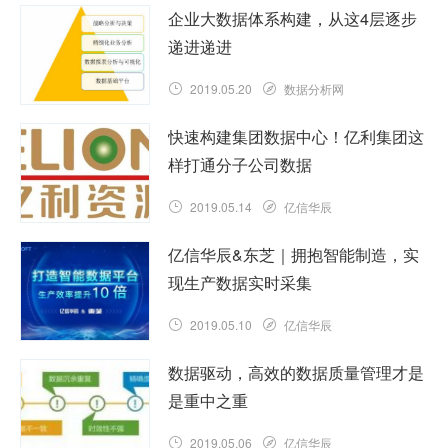
查看详情
面对现在海量的、不完整的、模棱两可的
企业大数据体系构建，从这4层逐步
数据，运用数据挖掘算法对数据进行查
递进递进
找，找出人们所不知道的、有实用价值的
信息，这一过程就是数据挖据。随……
2019.05.20
数据分析网
查看详情
关于企业的大数据体系构建，可以分为4
快速构建集团数据中心！亿利集团这
个层级，每个层级之间可以是递进的关
样打通分子公司数据
系，虽然业务主导不同，但构建思路相
通。关于企业的大数据体系构建，可……
2019.05.14
亿信华辰
查看详情
亿利集团利用亿信华辰的数据采集平台
亿信华辰&东芝｜拥抱智能制造，实
i@Report+数据分析展现平台亿信BI（原
现生产数据实时采集
BI@Report），搭建一站式数据应用平
台，平台集数据……
2019.05.10
亿信华辰
查看详情
在《中国制造2025》战略实施后，“制造
数据驱动，高效的数据质量管理才是
业数字化、网络化、智能化”被定义为新工
是重中之重
业革命的核心技术。离开生产数据采集，
生产管理部门不能及时、……
2019.05.06
亿信华辰
查看详情