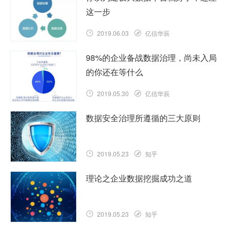
行业金融机构数据治理指引（征求意见
这一步
稿）》，就相关数据治理问题，向全社会
公开征求意见，至此银行业……
2019.06.03
亿信华辰
查看详情
长期以来，大家一直忽略一个问题：数据
98%的企业备战数据治理，尚未入局
跟原来的企业应用系统一样，它是需要被
的你还在等什么
管理的。企业逐渐了解数据所蕴含的价
值，对数据的重视程度越来越高。……
2019.05.30
亿信华辰
查看详情
UBM近日发布了一份2018企业数据治理白
数据安全治理所遵循的三大原则
皮书。白皮书中分析了数据治理的现状：
虽然越来越多的企业（尤其是业务部门及
IT部门）逐渐开始关注……
2019.05.23
知乎
查看详情
搞清楚数据安全要解决哪些问题、大数据
理论之企业数据挖掘成功之道
时代下解决这些问题所面临的主要挑战，
就可以梳理数据安全治理的核心思路了。
简单说，数据安全治理可以遵循……
2019.05.23
知乎