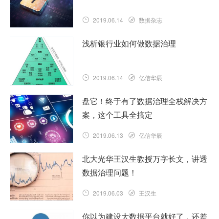
2019.06.14
数据杂志
我们的世界正在进入一个奇怪的分裂状
浅析银行业如何做数据治理
态：一方面人们为大数据时代即将在各个
领域发生的革命性进步而激动难眠，另一
方面人们也在为数据安全和隐私保……
2019.06.14
亿信华辰
查看详情
2018年5月，银保监会发布《银行业金融
盘它！终于有了数据治理全栈解决方
机构数据治理指引》，从数据治理架构、
案，这个工具全搞定
数据管理、数据质量控制、数据价值实
现、监督管理等方面规范银行……
2019.06.13
亿信华辰
查看详情
引言中国银监会在2018年发布《银行业金
北大光华王汉生教授万字长文，讲透
融机构数据治理指引》，明确了数据治理
数据治理问题！
架构，提高数据管理和数据质量质效，至
此银行业金融机构全面拉开……
2019.06.03
王汉生
查看详情
2018年3月16日，中国银监会发布了《银
你以为建设大数据平台就好了，还差