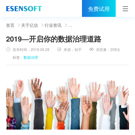
免费试用
首页
首页
关于亿信
行业资讯
2019—开启你的数据治理道路
睿治
发布时间：
2019.06.28
来源：
知乎
浏览量：
208次
解决方案
标签：
数据治理
伙伴
服务
社区
关于亿信
400-0011-866