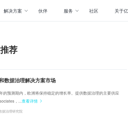
解决方案
伙伴
服务
社区
关于
服务与支持
公司介
直播活动
联系我
企业动
章推荐
存储
数据管理
数据资产盘点方案
行业资
实现数字化经营
以元数据管理摸清家底，
实时计算存储
元数据管理
企业级实时大数据管理，支撑实时决
理清数据资源，了解数据来
指标体系建设方案
策
营等场景应用于一体
面向业务和技术提供指标
和数据治理解决方案市场
数据标准管理
管理标准及流程，树立数据
数据仓库及商业智能
至2025年的预测期内，欧洲将保持稳定的增长率。提供数据治理的主要供应
威性、共享性，提高企业运营效率
集数据采集补录、数据E
ociates，...
查看详情
数据质量管理
发现问题发起整改，让数据
仓湖一体化数据中心
数据治理研究院
据质量管控与跟踪等场景应用于一体
涵盖数据存储、数据集成
主数据管理
体解决方案