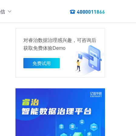
亿信
绍
们
对睿治数据治理感兴趣，可咨询后
态
获取免费体验Demo
数据服务
讯
以资产编目盘点数据资产，提供数据服务
免费试用
数据资产管理
龙去脉
提供各类数据应用服务，实现资产价
值最大化
管理指标分析等服务的指标统一管理平台
权威性
方案
TL建模、数据实时存储、数据分析展现等应用场景于一体
清澈如水
建设方案
、数据交换、数据共享等方面，为企业用户提供云原生仓湖一