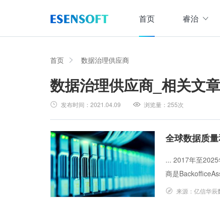
首页
睿治
数据治理全域解决方案
睿治智能数据治理平台
首页
数据治理供应商
数据治理供应商
_相关文
数据采集
数据
大数据治理方案
从采、存、管、用四大方面构建数据治理体系，
发布时间：
2021.04.09
浏览量：
255次
数据集成管理
数据建模与ETF设计，实现数据集中
大数据资产管理方案
管理
集数据集成、数据治理、资产规划开发、资产运
全球数据质量
数据交换管理
主数据管理方案
... 2017年
数据整合交换，让数据畅通流转
主数据全生命周期管理，保障主数据一致性、权
商是BackofficeAss
数据标准化及质量管控方案
来源：
亿信华辰
集元数据采集和规整、数据标准建立与评估、数