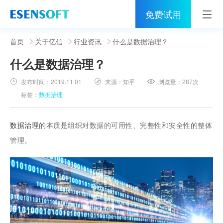
免费试用
首页
首页
关于亿信
行业资讯
什么是数据治理？
什么是数据治理？
睿治
发布时间：
2019.11.01
来源：
知乎
浏览量：
287次
解决方案
标签：
数据治理
伙伴
数据治理
的本质是组织对数据的可用性、完整性和安全性的整体
服务
管理。
社区
关于亿信
400-0011-866