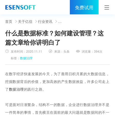
免费试用
首页
首页
关于亿信
行业资讯
什么是数据标准？如何建设管理？这
睿治
篇文章给你讲明白了
解决方案
发布时间：
2020.11.11
来源：
头条
浏览量：
394次
伙伴
标签：
数据治理
服务
在数字经济快速发展的今天，为了善用日积月累的大数据信息，
社区
挖掘数据背后的价值，更加高效的产生数据效益，许多公司走上
了
数据治理
的践行之路。
关于亿信
400-0011-866
可是面对日渐繁杂，结构不一的数据，企业进行数据治理并不是
一件简单的事情，首先横亘在面前的最大问题就是数据间的不一