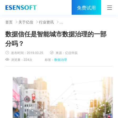
免费试用
首页
首页
关于亿信
行业资讯
数据信任是智能城市数据治理的一部
睿治
分吗？
解决方案
发布时间：
2019.03.25
来源：
亿信华辰
伙伴
浏览量：
224次
标签：
数据治理
服务
社区
关于亿信
400-0011-866