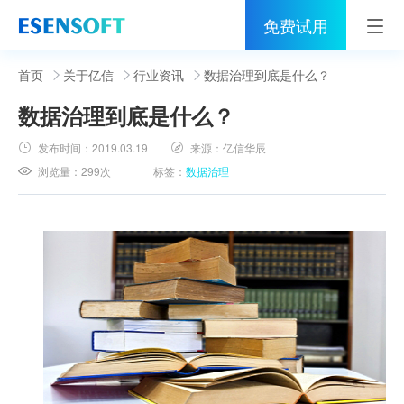
免费试用
首页
首页
关于亿信
行业资讯
数据治理到底是什么？
数据治理到底是什么？
睿治
发布时间：
2019.03.19
来源：
亿信华辰
解决方案
浏览量：
299次
标签：
数据治理
伙伴
服务
社区
关于亿信
400-0011-866