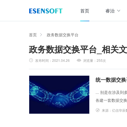
首页
睿治
数据治理全域解决方案
睿治智能数据治理平台
首页
政务数据交换平台
政务数据交换平台
_相关
数据采集
数据
大数据治理方案
从采、存、管、用四大方面构建数据治理体系，
发布时间：
2021.04.26
浏览量：
255次
数据集成管理
数据建模与ETF设计，实现数据集中
大数据资产管理方案
管理
集数据集成、数据治理、资产规划开发、资产运
统一数据交换
数据交换管理
主数据管理方案
... 别是在涉
数据整合交换，让数据畅通流转
主数据全生命周期管理，保障主数据一致性、权
各建一套数据交换平
数据标准化及质量管控方案
来源：
亿信华辰
集元数据采集和规整、数据标准建立与评估、数