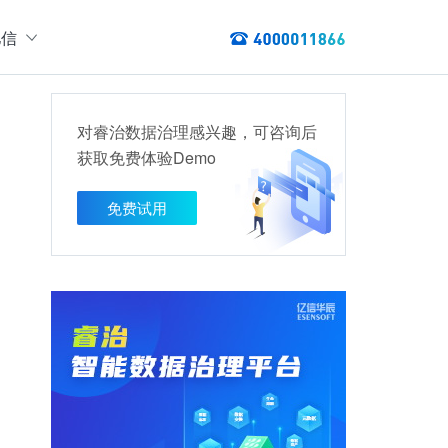
亿信
绍
们
对睿治数据治理感兴趣，可咨询后
态
获取免费体验Demo
数据服务
讯
以资产编目盘点数据资产，提供数据服务
免费试用
数据资产管理
龙去脉
提供各类数据应用服务，实现资产价
值最大化
管理指标分析等服务的指标统一管理平台
权威性
方案
TL建模、数据实时存储、数据分析展现等应用场景于一体
清澈如水
建设方案
、数据交换、数据共享等方面，为企业用户提供云原生仓湖一