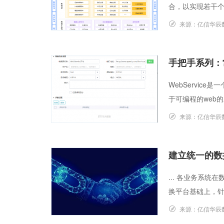
合，以实现若干个业
来源：
亿信华辰
手把手系列：常
WebServic
于可编程的web的应
来源：
亿信华辰
建立统一的数
... 各业务系
换平台基础上，针
来源：
亿信华辰