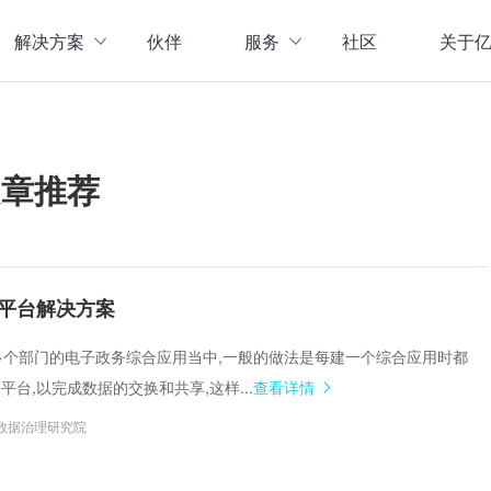
解决方案
伙伴
服务
社区
关于
服务与支持
公司介
直播活动
联系我
企业动
文章推荐
存储
数据管理
数据资产盘点方案
行业资
实现数字化经营
以元数据管理摸清家底，
实时计算存储
元数据管理
企业级实时大数据管理，支撑实时决
理清数据资源，了解数据来
指标体系建设方案
策
营等场景应用于一体
面向业务和技术提供指标
平台解决方案
数据标准管理
管理标准及流程，树立数据
数据仓库及商业智能
及到多个部门的电子政务综合应用当中,一般的做法是每建一个综合应用时都
威性、共享性，提高企业运营效率
集数据采集补录、数据E
台,以完成数据的交换和共享,这样...
查看详情
数据质量管理
发现问题发起整改，让数据
仓湖一体化数据中心
数据治理研究院
据质量管控与跟踪等场景应用于一体
涵盖数据存储、数据集成
主数据管理
体解决方案