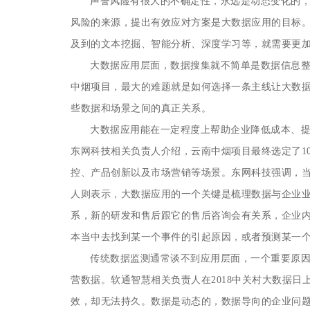
声誉风险有很大的不确定性，永远是动态变化的
风险的来源，提出有效应对方案是大数据应用的目标
及到的文本挖掘、智能分析、深度学习等，就需要更
大数据应用层面，数据搜集就不简单是数据信息
中烟项目，最大的难题就是如何选择一条主线让大数
些数据和场景之间的真正关系。
大数据应用能在一定程度上帮助企业降低成本、
东网科技相关负责人介绍，云南中烟项目最终选定了10
控、产品创新以及市场营销等场景。东网科技强调，
人则表示，大数据应用的一个关键是梳理数据与企业
系，新的研发和售后跟它的售后咨询会有关系，企业
本当中去找到某一个事件的引起原因，或者预测某一
传统数据监测通常谈不到应用层面，一个重要原
营数据。软通智慧相关负责人在2018中关村大数据
效，却无法持久。数据是动态的，数据导向的企业问