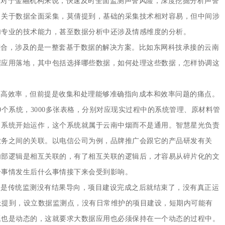
，对于金融机构来说，快速及时全面监测声誉风险，深度挖掘分析声誉
。关于数据全面采集，莫倩提到，基础的采集技术相对容易，但中间涉
加专业的技术能力，甚至数据分析中还涉及情感维度的分析。
整合，涉及的是一整套基于数据的解决方案。比如东网科技承接的云南
据应用落地，其中包括选择哪些数据，如何处理这些数据，怎样协调这
提高效率，但前提是收集和处理能够准确指向成本和效率问题的痛点。
个系统，3000多张表格，分别对应现实过程中的系统管理、原材料管
当系统开始运作，这个系统就属于云南中烟而不是通用。智慧星光负责
业务之间的关联。以电信公司为例，品牌推广会跟它的产品研发有关
内部逻辑是相互关联的，有了相互关联的逻辑后，才容易从碎片化的文
个事情发生后什么事情接下来会受到影响。
因是传统监测没有结果导向，项目建设完成之后就结束了，没有真正运
日上提到，设立数据监测点，没有日常维护的项目建设，短期内可能有
题也是动态的，这就要求大数据应用也必须保持在一个动态的过程中。