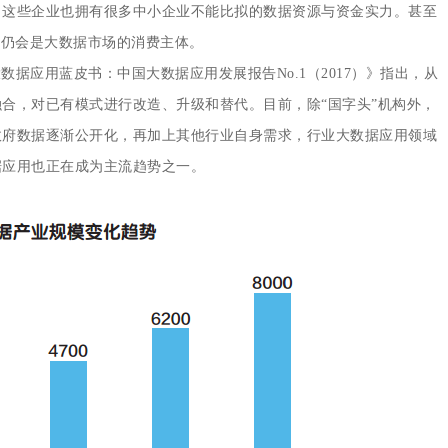
，这些企业也拥有很多中小企业不能比拟的数据资源与资金实力。甚至
构仍会是大数据市场的消费主体。
据应用蓝皮书：中国大数据应用发展报告No.1（2017）》指出，从
合，对已有模式进行改造、升级和替代。目前，除“国字头”机构外，
政府数据逐渐公开化，再加上其他行业自身需求，行业大数据应用领域
据应用也正在成为主流趋势之一。