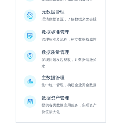
元数据管理
理清数据资源，了解数据来龙去脉
数据标准管理
管理标准及流程，树立数据权威性
数据质量管理
发现问题发起整改，让数据清澈如
水
主数据管理
集中统一管理，构建企业黄金数据
数据资产管理
提供各类数据应用服务，实现资产
价值最大化