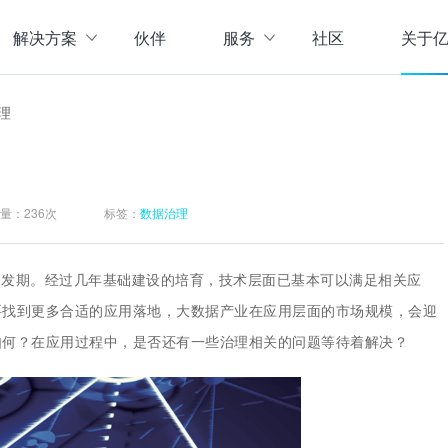
解决方案
伙伴
服务
社区
关于
服务与支持
公司介
理
直播活动
联系我
企业动
存储
数据管理
数据资产盘点方案
行业资
实现数字化经营
以元数据管理摸清家底，
量：
236次
标签：
数据治理
实时计算存储
元数据管理
企业级实时大数据管理，支撑实时决
理清数据资源，了解数据来
指标体系建设方案
策
营等场景应用于一体
面向业务和技术提供指标
爆发期。经过几年基础建设的培育，技术层面已基本可以满足相关应
数据标准管理
要找到更多合适的应用落地，大数据产业在应用层面的市场规模，会迎
管理标准及流程，树立数据
数据仓库及商业智能
如何？在应用过程中，是否还有一些治理相关的问题等待着解决？
威性、共享性，提高企业运营效率
集数据采集补录、数据E
数据质量管理
发现问题发起整改，让数据
仓湖一体化数据中心
据质量管控与跟踪等场景应用于一体
涵盖数据存储、数据集成
主数据管理
体解决方案