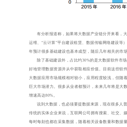
有分析报道称，如果将大数据产业链分开来看，大
运维、“云计算”平台建设租赁、数据传输网络建设等）。
年预计很多基础建设也基本成型，随后几年相关的市
除了基础建设外，占比约30%的是大数据软件市
好地管理数据资源并从中获取相应价值。目前这些软
大数据应用市场规模相对较小，应用程度较浅，但随
巨大市场潜力。很多从业者都预计，未来几年将是大数据软
增速高达80%。
说到大数据，也必须要提数据来源，现在很多人
传统的实体企业来说，互联网公司拥有搜索、社交、
每时每刻也都在采集数据，随着相关设备数量和数据