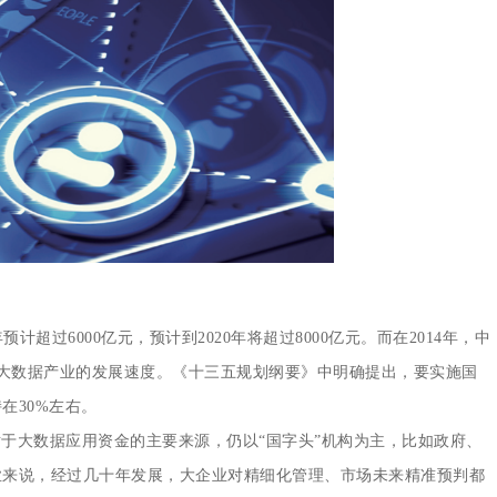
集中统一管理，构建企业黄
预计超过6000亿元，预计到2020年将超过8000亿元。而在2014年，中
内大数据产业的发展速度。《十三五规划纲要》中明确提出，要实施国
在30%左右。
于大数据应用资金的主要来源，仍以“国字头”机构为主，比如政府、
业来说，经过几十年发展，大企业对精细化管理、市场未来精准预判都