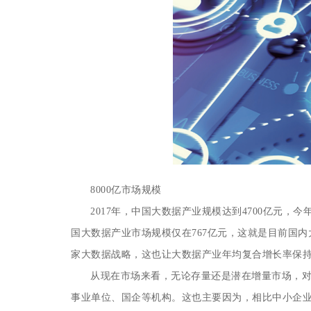
8000亿市场规模
2017年，中国大数据产业规模达到4700亿元，今年
国大数据产业市场规模仅在767亿元，这就是目前国
家大数据战略，这也让大数据产业年均复合增长率保持
从现在市场来看，无论存量还是潜在增量市场，对
事业单位、国企等机构。这也主要因为，相比中小企