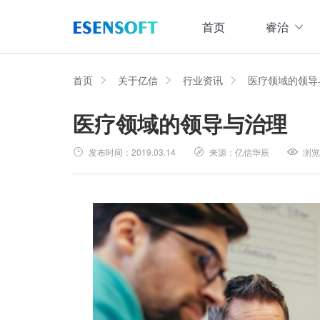
首页
睿治
数据治理全域解决方案
睿治智能数据治理平台
首页
关于亿信
行业资讯
医疗领域的领导
医疗领域的领导与治理
数据采集
数据
大数据治理方案
从采、存、管、用四大方面构建数据治理体系，
发布时间：
2019.03.14
来源：
亿信华辰
浏览
数据集成管理
数据建模与ETF设计，实现数据集中
大数据资产管理方案
管理
集数据集成、数据治理、资产规划开发、资产运
数据交换管理
主数据管理方案
数据整合交换，让数据畅通流转
主数据全生命周期管理，保障主数据一致性、权
数据标准化及质量管控方案
集元数据采集和规整、数据标准建立与评估、数