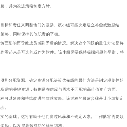
道路，并为改进策略制定方针。
，目标和责任来
调整他们的激励
。该小组可能决定建立补偿或激励结
进策略，同时保持其他职责的平衡。
的负面影响而导致成员感到矛盾的情况。解决这个问题的最佳方法是将
工作看起来是可选的或作为附件。该小组需要保持极端问题的平衡，特
事项
和分配资源。确定资源分配决策优先级的最佳方法是制定规则并始
统所需的关键资源，特别是在供应与需求不匹配的高价值资产方面。
一种可以延伸和持续改进的雪球效果。该过程的最后步骤是让小组制定
机会。
坚实的基础，这将有助于他们度过风暴和不确定因素。工作队将需要领
及奖励，以发展导致成功的适当结构。