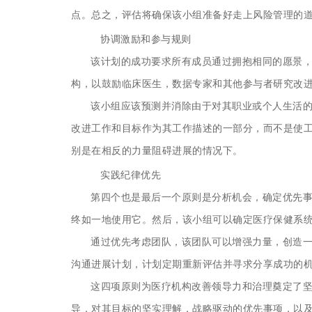
点。总之，评估将确保该小组准备好走上风险管理的
协调激励和参与规则
该计划的成功要求所有成员通过拥抱相同的愿景
构，以鼓励临床医生，数据专家和其他参与者研究改
该小组应该预测并消除由于对其职业或个人生活
改进工作和目标作为其工作描述的一部分，而不是使
别是在相反的力量阻碍进展的情况下。
实践纪律优先
第四个也是最后一个原则是分析机会，
确定优先
终如一地使用它。然后，该小组可以确定医疗保健系
通过优先考虑团队，该团队可以增强力量，创造
沟通进展计划，计划定期重新评估并寻求分享成功的
这四项原则为医疗机构改善领导力和治理奠定了
导，对其目标的坚实理解，战略驱动的优先事项，以