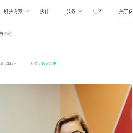
解决方案
伙伴
服务
社区
关于
服务与支持
公司介
与治理
直播活动
联系我
企业动
存储
数据管理
数据资产盘点方案
行业资
实现数字化经营
以元数据管理摸清家底，
量：
225次
标签：
数据治理
实时计算存储
元数据管理
企业级实时大数据管理，支撑实时决
理清数据资源，了解数据来
指标体系建设方案
策
营等场景应用于一体
面向业务和技术提供指标
数据标准管理
管理标准及流程，树立数据
数据仓库及商业智能
威性、共享性，提高企业运营效率
集数据采集补录、数据E
数据质量管理
发现问题发起整改，让数据
仓湖一体化数据中心
据质量管控与跟踪等场景应用于一体
涵盖数据存储、数据集成
主数据管理
体解决方案