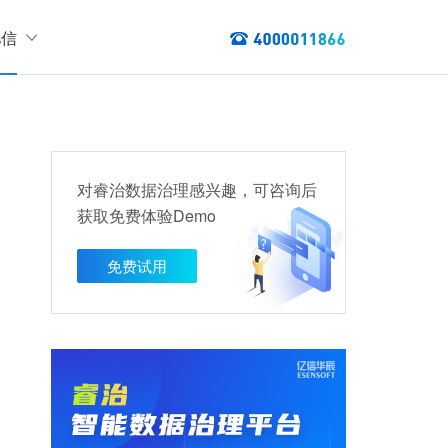
亿信
绍
们
态
数据服务
讯
对睿治数据治理感兴趣，可咨询后
以资产编目盘点数据资产，提供数据服务
获取免费体验Demo
数据资产管理
龙去脉
提供各类数据应用服务，实现资产价
免费试用
值最大化
管理指标分析等服务的指标统一管理平台
权威性
方案
TL建模、数据实时存储、数据分析展现等应用场景于一体
清澈如水
建设方案
、数据交换、数据共享等方面，为企业用户提供云原生仓湖一