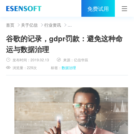
免费试用
首页
首页
关于亿信
行业资讯
谷歌的记录，gdpr罚款：避免这种命
睿治
运与数据治理
解决方案
发布时间：
2019.02.13
来源：
亿信华辰
伙伴
浏览量：
229次
标签：
数据治理
服务
社区
关于亿信
400-0011-866