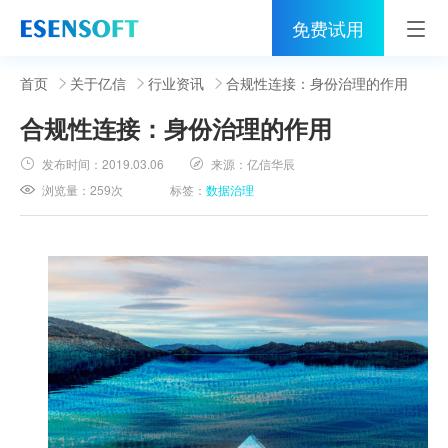
免费试用
首页
首页
关于亿信
行业资讯
合规性连接：身份治理的作用
合规性连接：身份治理的作用
睿治
发布时间：
2019.03.06
来源：
亿信华辰
解决方案
浏览量：
259次
标签：
数据治理
伙伴
服务
社区
关于亿信
400-0011-866