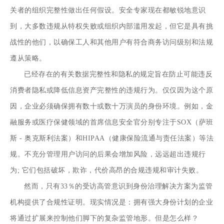
关者的组织完整性做出任何假设。安全专家现在都敏锐地意识
到，大多数违规从特权失败或组织内部滥用发起，但它是具有挑
战性的他们，以确保工人和其他用户有符合商务访问级别和法规
遵从策略。
已经存在的有关数据完整性和隐私的规定旨在防止可能违反
消费者隐私或降低信息资产完整性的违规行为。仅仅因为这个原
因，企业必须确保拥有数十或数十万演员的身份环境。例如，金
融服务或医疗保健领域的首席信息安全官分别专注于SOX（萨班
斯 - 奥克斯利法案）和HIPAA（健康保险流通与责任法案）等法
规。不充分管理用户访问的后果会增加风险，远远超出违规行
为; 它们包括破坏，欺诈，代价高昂的合规违规和审计失败。
然而，只有33％的受访高管意识到身份治理解决方案为监管
机构提供了合规性证明。现实情况是：拥有强大身份计划的企业
将通过扩展来控制他们脚下的复杂监管地形。但是怎么样？