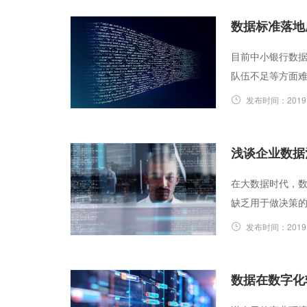
数据标准落地
目前中小银行数
队伍不足等方面
发布时间：
2019
浅谈企业数据
在大数据时代，
缺乏用于做决策
发布时间：
2019
数据在数字化