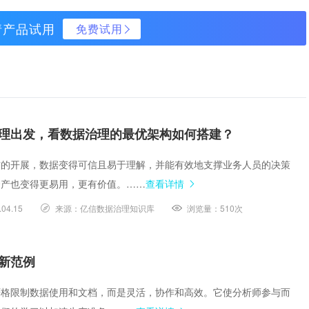
请产品试用
免费试用
理出发，看数据治理的最优架构如何搭建？
作的开展，数据变得可信且易于理解，并能有效地支撑业务人员的决策
资产也变得更易用，更有价值。……
查看详情
.04.15
来源：
亿信数据治理知识库
浏览量：
510次
新范例
严格限制数据使用和文档，而是灵活，协作和高效。它使分析师参与而