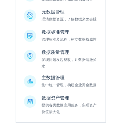
元数据管理
理清数据资源，了解数据来龙去脉
数据标准管理
管理标准及流程，树立数据权威性
数据质量管理
发现问题发起整改，让数据清澈如
水
主数据管理
集中统一管理，构建企业黄金数据
数据资产管理
提供各类数据应用服务，实现资产
价值最大化