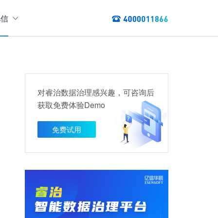
亿信
绍
们
态
数据服务
讯
对睿治数据治理感兴趣，可咨询后
以资产编目盘点数据资产，提供数据服务
获取免费体验Demo
数据资产管理
龙去脉
提供各类数据应用服务，实现资产价
免费试用
值最大化
管理指标分析等服务的指标统一管理平台
权威性
方案
TL建模、数据实时存储、数据分析展现等应用场景于一体
清澈如水
建设方案
、数据交换、数据共享等方面，为企业用户提供云原生仓湖一