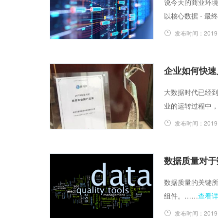
说今天的商业环境
以核心数据 - 
发布时间：
2019
企业如何快速
大数据时代已经
业的运转过程中
发布时间：
2019
数据质量对于
数据质量的关键
组件。……
查看
发布时间：
2019