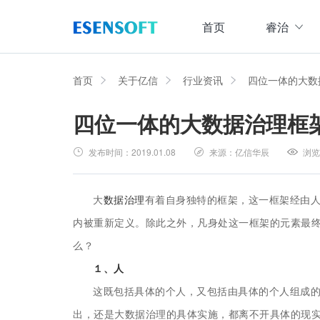
首页
睿治
数据治理全域解决方案
睿治智能数据治理平台
首页
关于亿信
行业资讯
四位一体的大数
四位一体的大数据治理框
数据采集
数据
大数据治理方案
从采、存、管、用四大方面构建数据治理体系，
发布时间：
2019.01.08
来源：
亿信华辰
浏览
数据集成管理
数据建模与ETF设计，实现数据集中
大数据资产管理方案
管理
集数据集成、数据治理、资产规划开发、资产运
大
数据治理
有着自身独特的框架，这一框架经由
数据交换管理
内被重新定义。除此之外，凡身处这一框架的元素最
主数据管理方案
数据整合交换，让数据畅通流转
主数据全生命周期管理，保障主数据一致性、权
么？
１、人
数据标准化及质量管控方案
这既包括具体的个人，又包括由具体的个人组成
集元数据采集和规整、数据标准建立与评估、数
出，还是大数据治理的具体实施，都离不开具体的现