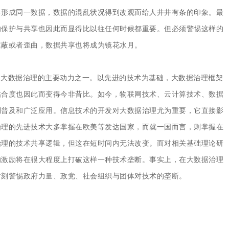
将形成同一数据，数据的混乱状况得到改观而给人井井有条的印象。最
的保护与共享也因此而显得比以往任何时候都重要。但必须警惕这样的
遮蔽或者歪曲，数据共享也将成为镜花水月。
动大数据治理的主要动力之一。以先进的技术为基础，大数据治理框架
粘合度也因此而变得今非昔比。如今，物联网技术、云计算技术、数据
到普及和广泛应用。信息技术的开发对大数据治理尤为重要，它直接影
治理的先进技术大多掌握在欧美等发达国家，而就一国而言，则掌握在
治理的技术共享逻辑，但这在短时间内无法改变。而对相关基础理论研
的激励将在很大程度上打破这样一种技术垄断。事实上，在大数据治理
时刻警惕政府力量、政党、社会组织与团体对技术的垄断。