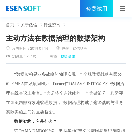
免费试用
首页
首页
关于亿信
行业资讯
主动方法在数据治理的数据架构
睿治
发布时间：
2019.01.16
来源：
亿信华辰
解决方案
浏览量：
231次
标签：
数据治理
伙伴
“数据架构是业务战略的物理实现，”
全球数据战略有限公
服务
司
EMEA首席顾问
Nigel Turner
在DATAVERSITY®
企业
数据治
社区
理
在线会议上发言
。“这是整个连续体的一个关键部分，您需要
在组织内部有效地管理数据，”数据治理构成了这些战略与业务
关于亿信
实际实施之间的重要桥梁。
400-0011-866
数据架构：它是什么？
该
DAMA DMBOK2
说，数据架构“定义的蓝图与组织策略相