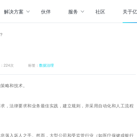
解决方案
伙伴
服务
社区
关于
服务与支持
公司介
？
直播活动
联系我
企业动
存储
数据管理
数据资产盘点方案
行业资
实现数字化经营
以元数据管理摸清家底，
：
224次
标签：
数据治理
实时计算存储
元数据管理
企业级实时大数据管理，支撑实时决
理清数据资源，了解数据来
指标体系建设方案
策
营等场景应用于一体
面向业务和技术提供指标
的策略和技术。
数据标准管理
管理标准及流程，树立数据
数据仓库及商业智能
威性、共享性，提高企业运营效率
集数据采集补录、数据E
要求，法律要求和业务最佳实践，建立规则，并采用自动化和人工流程
数据质量管理
发现问题发起整改，让数据
仓湖一体化数据中心
据质量管控与跟踪等场景应用于一体
涵盖数据存储、数据集成
主数据管理
体解决方案
信息落入坏人之手。然而，大型公司和受监管行业（如医疗保健或银行