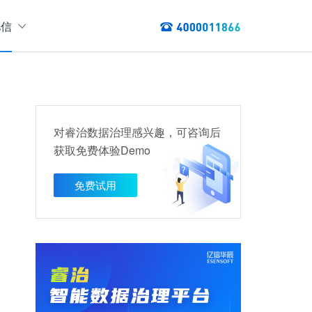
亿信
绍
们
态
数据服务
讯
对睿治数据治理感兴趣，可咨询后
以资产编目盘点数据资产，提供数据服务
获取免费体验Demo
数据资产管理
龙去脉
提供各类数据应用服务，实现资产价
免费试用
值最大化
管理指标分析等服务的指标统一管理平台
权威性
方案
TL建模、数据实时存储、数据分析展现等应用场景于一体
清澈如水
建设方案
、数据交换、数据共享等方面，为企业用户提供云原生仓湖一