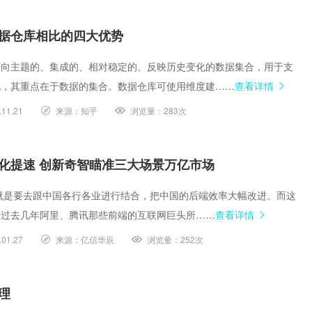
据仓库相比的四大优势
面向主题的、集成的、相对稳定的、反映历史变化的数据集合，用于支
此，其重点在于数据的集合。数据仓库可使用维度建……
查看详情
.11.21
来源：
知乎
浏览量：
283次
化提速 创新奇智瞄准三大场景万亿市场
资就是要去跟中国各行各业进行结合，把中国的后端效率大幅改进。而这
于过去几年阿里、腾讯那些前端的互联网巨头所……
查看详情
.01.27
来源：
亿信华辰
浏览量：
252次
理