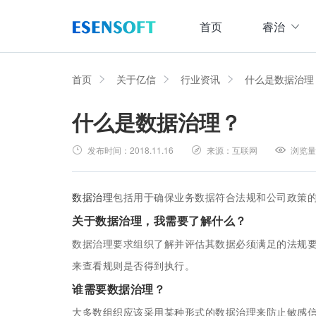
首页
睿治
数据治理全域解决方案
睿治智能数据治理平台
首页
关于亿信
行业资讯
什么是数据治理
什么是数据治理？
数据采集
数据
大数据治理方案
从采、存、管、用四大方面构建数据治理体系，
发布时间：
2018.11.16
来源：
互联网
浏览量
数据集成管理
数据建模与ETF设计，实现数据集中
大数据资产管理方案
管理
集数据集成、数据治理、资产规划开发、资产运
数据治理
包括用于确保业务数据符合法规和公司政策
数据交换管理
关于数据治理，我需要了解什么？
主数据管理方案
数据整合交换，让数据畅通流转
主数据全生命周期管理，保障主数据一致性、权
数据治理要求组织了解并评估其数据必须满足的法规
来查看规则是否得到执行。
数据标准化及质量管控方案
谁需要数据治理？
集元数据采集和规整、数据标准建立与评估、数
大多数组织应该采用某种形式的数据治理来防止敏感