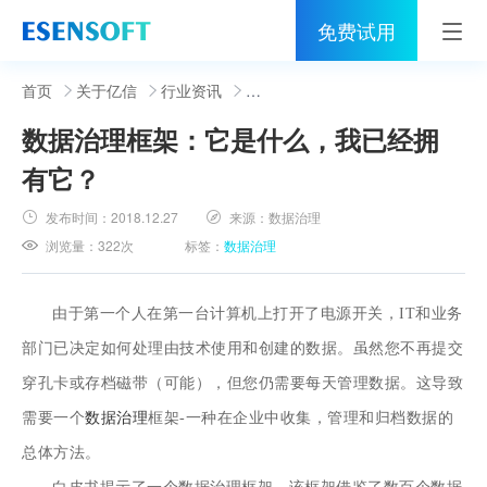
免费试用
首页
首页
关于亿信
行业资讯
数据治理框架：它是什么，我已经拥
睿治
有它？
解决方案
发布时间：
2018.12.27
来源：
数据治理
伙伴
浏览量：
322次
标签：
数据治理
服务
由于第一个人在第一台计算机上打开了电源开关，IT和业务
社区
部门已决定如何处理由技术使用和创建的数据。虽然您不再提交
穿孔卡或存档磁带（可能），但您仍需要每天管理数据。这导致
关于亿信
需要一个
数据治理
框架-一种在企业中收集，管理和归档数据的
400-0011-866
总体方法。