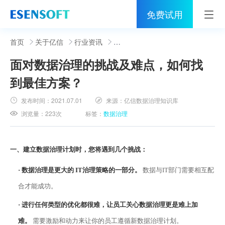
免费试用
首页
首页
关于亿信
行业资讯
面对数据治理的挑战及难点，如何找
睿治
到最佳方案？
解决方案
发布时间：
2021.07.01
来源：
亿信数据治理知识库
伙伴
浏览量：
223次
标签：
数据治理
服务
一、
建立
数据治理
计划时，您将遇到几个挑战：
社区
·
数据治理是更大的
IT治理策略的一部分。
数据与IT部门需要相互配
关于亿信
合才能成功。
400-0011-866
·
进行任何类型的优化都很难，让员工关心数据治理更是难上加
难。
需要激励和动力来让你的员工遵循新数据治理计划。