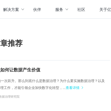
解决方案
伙伴
服务
社区
关于
服务与支持
公司介
直播活动
联系我
企业动
文章推荐
存储
数据管理
数据资产盘点方案
行业资
实现数字化经营
以元数据管理摸清家底，
实时计算存储
元数据管理
企业级实时大数据管理，支撑实时决
理清数据资源，了解数据来
指标体系建设方案
策
营等场景应用于一体
面向业务和技术提供指标
治理如何让数据产生价值
数据标准管理
管理标准及流程，树立数据
数据仓库及商业智能
代化的一次跃升。那么到底什么是数据治理？为什么要实施数据治理？以及
威性、共享性，提高企业运营效率
集数据采集补录、数据E
理工作，才能引领企业加快数字化转型，...
查看详情
数据质量管理
发现问题发起整改，让数据
仓湖一体化数据中心
数据治理研究院
据质量管控与跟踪等场景应用于一体
涵盖数据存储、数据集成
主数据管理
体解决方案