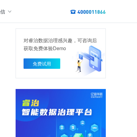
亿信
绍
们
对睿治数据治理感兴趣，可咨询后
态
获取免费体验Demo
数据服务
讯
以资产编目盘点数据资产，提供数据服务
免费试用
数据资产管理
龙去脉
提供各类数据应用服务，实现资产价
值最大化
管理指标分析等服务的指标统一管理平台
权威性
方案
TL建模、数据实时存储、数据分析展现等应用场景于一体
清澈如水
建设方案
、数据交换、数据共享等方面，为企业用户提供云原生仓湖一