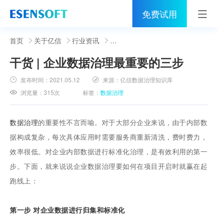
免费试用
首页
首页
关于亿信
行业资讯
干货 | 企业数据治理最重要的三步
睿治
发布时间：
2021.05.12
来源：
亿信数据治理知识库
解决方案
浏览量：
315次
标签：
数据治理
伙伴
数据治理
的重要性不言而喻。对于大部分企业来说，由于内部数
服务
据构成复杂，每次具体应用时需要服务商重新清洗，费时费力，
效率很低。对企业内部数据进行标准化治理，是有效利用的第一
社区
步。下面，就来说说企业数据治理要如何在项目开启时就赢在起
关于亿信
跑线上：
400-0011-866
第一步 对企业数据进行归集和标准化