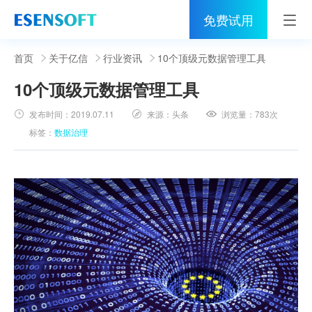
免费试用
首页
首页
关于亿信
行业资讯
10个顶级元数据管理工具
10个顶级元数据管理工具
睿治
发布时间：
2019.07.11
来源：
头条
浏览量：
783次
解决方案
标签：
数据治理
伙伴
服务
社区
关于亿信
400-0011-866