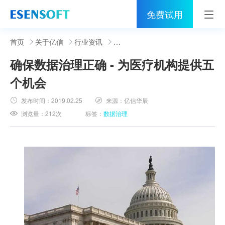
免费试用
首页
首页
关于亿信
行业资讯
确保数据治理正确 - 为医疗机构提供五
睿治
个机会
解决方案
发布时间：
2019.02.25
来源：
亿信华辰
伙伴
浏览量：
212次
标签：
数据治理
服务
社区
关于亿信
400-0011-866