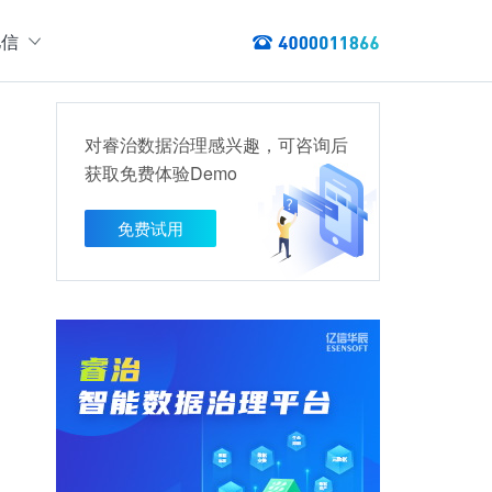
亿信
绍
们
对睿治数据治理感兴趣，可咨询后
态
获取免费体验Demo
数据服务
讯
以资产编目盘点数据资产，提供数据服务
免费试用
数据资产管理
龙去脉
提供各类数据应用服务，实现资产价
值最大化
管理指标分析等服务的指标统一管理平台
权威性
方案
TL建模、数据实时存储、数据分析展现等应用场景于一体
清澈如水
建设方案
、数据交换、数据共享等方面，为企业用户提供云原生仓湖一