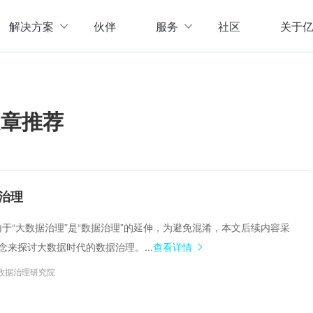
解决方案
伙伴
服务
社区
关于
服务与支持
公司介
直播活动
联系我
企业动
文章推荐
存储
数据管理
数据资产盘点方案
行业资
实现数字化经营
以元数据管理摸清家底，
实时计算存储
元数据管理
企业级实时大数据管理，支撑实时决
理清数据资源，了解数据来
指标体系建设方案
策
营等场景应用于一体
面向业务和技术提供指标
治理
数据标准管理
管理标准及流程，树立数据
数据仓库及商业智能
。由于“大数据治理”是“数据治理”的延伸，为避免混淆，本文后续内容采
威性、共享性，提高企业运营效率
集数据采集补录、数据E
念来探讨大数据时代的数据治理。...
查看详情
数据质量管理
发现问题发起整改，让数据
仓湖一体化数据中心
数据治理研究院
据质量管控与跟踪等场景应用于一体
涵盖数据存储、数据集成
主数据管理
体解决方案