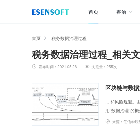
首页
睿治
数据治理全域解决方案
睿治智能数据治理平台
首页
税务数据治理过程
税务数据治理过程
_相关
数据采集
数据
大数据治理方案
从采、存、管、用四大方面构建数据治理体系，
发布时间：
2021.05.26
浏览量：
255次
数据集成管理
数据建模与ETF设计，实现数据集中
大数据资产管理方案
管理
集数据集成、数据治理、资产规划开发、资产运
区块链与数据
数据交换管理
主数据管理方案
... 和风险规避
数据整合交换，让数据畅通流转
主数据全生命周期管理，保障主数据一致性、权
用“数据治理”的概
数据标准化及质量管控方案
来源：
亿信华辰
集元数据采集和规整、数据标准建立与评估、数