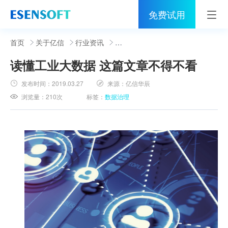
免费试用
首页
首页
关于亿信
行业资讯
读懂工业大数据 这篇文章不得不看
睿治
发布时间：
2019.03.27
来源：
亿信华辰
解决方案
浏览量：
210次
标签：
数据治理
伙伴
服务
社区
关于亿信
400-0011-866