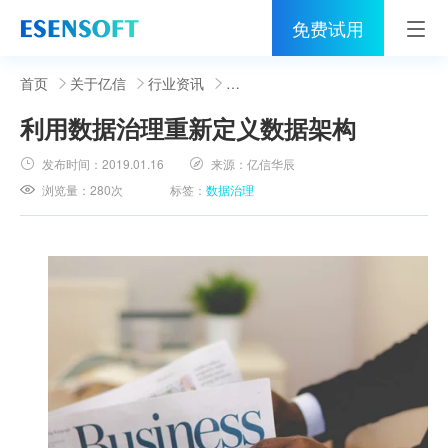
免费试用
首页
首页
关于亿信
行业资讯
利用数据治理重新定义数据架构
睿治
发布时间：
2019.01.16
来源：
亿信华辰
解决方案
浏览量：
280次
标签：
数据治理
伙伴
服务
社区
关于亿信
400-0011-866