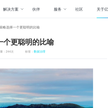
解决方案
伙伴
服务
社区
关于
服务与支持
公司介
策略选择一个更聪明的比喻
直播活动
联系我
企业动
一个更聪明的比喻
存储
数据管理
数据资产盘点方案
行业资
实现数字化经营
以元数据管理摸清家底，
量：
244次
标签：
数据治理
实时计算存储
元数据管理
企业级实时大数据管理，支撑实时决
理清数据资源，了解数据来
指标体系建设方案
策
营等场景应用于一体
面向业务和技术提供指标
数据标准管理
管理标准及流程，树立数据
数据仓库及商业智能
威性、共享性，提高企业运营效率
集数据采集补录、数据E
数据质量管理
发现问题发起整改，让数据
仓湖一体化数据中心
据质量管控与跟踪等场景应用于一体
涵盖数据存储、数据集成
主数据管理
体解决方案