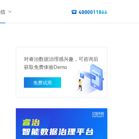
亿信
绍
们
态
数据服务
讯
对睿治数据治理感兴趣，可咨询后
以资产编目盘点数据资产，提供数据服务
获取免费体验Demo
数据资产管理
龙去脉
提供各类数据应用服务，实现资产价
免费试用
值最大化
管理指标分析等服务的指标统一管理平台
权威性
方案
TL建模、数据实时存储、数据分析展现等应用场景于一体
清澈如水
建设方案
、数据交换、数据共享等方面，为企业用户提供云原生仓湖一