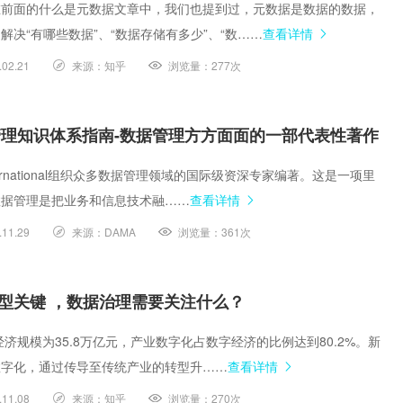
在前面的什么是元数据文章中，我们也提到过，元数据是数据的数据，
解决“有哪些数据”、“数据存储有多少”、“数……
查看详情
.02.21
来源：
知乎
浏览量：
277次
据管理知识体系指南-数据管理方方面面的一部代表性著作
nternational组织众多数据管理领域的国际级资深专家编著。这是一项里
数据管理是把业务和信息技术融……
查看详情
.11.29
来源：
DAMA
浏览量：
361次
型关键 ，数据治理需要关注什么？
经济规模为35.8万亿元，产业数字化占数字经济的比例达到80.2%。新
数字化，通过传导至传统产业的转型升……
查看详情
.11.08
来源：
知乎
浏览量：
270次