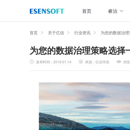
首页
睿治
数据治理全域解决方案
睿治智能数据治理平台
首页
关于亿信
行业资讯
为您的数据治理
为您的数据治理策略选择
数据采集
数据
大数据治理方案
从采、存、管、用四大方面构建数据治理体系，
发布时间：
2019.01.14
来源：
亿信华辰
浏览
数据集成管理
数据建模与ETF设计，实现数据集中
大数据资产管理方案
管理
集数据集成、数据治理、资产规划开发、资产运
数据交换管理
主数据管理方案
数据整合交换，让数据畅通流转
主数据全生命周期管理，保障主数据一致性、权
数据标准化及质量管控方案
集元数据采集和规整、数据标准建立与评估、数