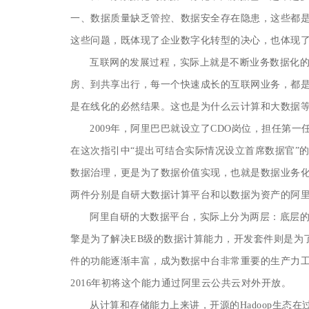
一、数据质量缺乏管控、数据安全存在隐患，这些都
这些问题，既体现了企业数字化转型的决心，也体现
互联网的发展过程，实际上就是不断业务数据化
房、到共享出行，每一个快速成长的互联网业务，都
是在线化的必然结果。这也是为什么云计算和大数据
2009年，阿里巴巴就设立了CDO岗位，担任第
在这次指引中“提出可结合实际情况设立首席数据官”
数据治理，更是为了数据价值实现，也就是数据业务化。
两件分别是自研大数据计算平台和以数据为资产的阿
阿里自研的大数据平台，实际上分为两层：底层的计算存
擎是为了解决EB级的数据计算能力，开发套件则是为
件的功能逐渐丰富，成为数据中台非常重要的生产力工具
2016年初将这个能力通过阿里云公共云对外开放。
从计算和存储能力上来讲，开源的Hadoop生态