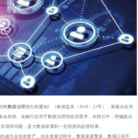
集中统一管理，构建企业黄
机构
数据治理
指引的通知》（银保监发〔2018〕22号），新规从征求
板会加快。金融行业对于数据治理的迫切需求，在指引中，明确提出
值实现等问题，是大数据发展到一定程度的必然结果。
多的成为企业的资产，但在发展过程中，数据来源繁多、数据口径不