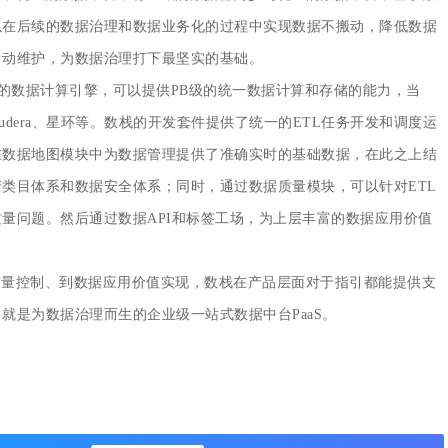
以在后续的数据治理和数据业务化的过程中实现数据不搬动，降低数据
自动维护，为数据治理打下最坚实的基础。
k实现的数据计算引擎，可以提供PB级的统一数据计算和存储的能力，当
oudera、星环等。数栈的开发套件提供了统一的ETL任务开发和调度运
在数据地图模块中为数据管理提供了准确实时的基础数据，在此之上结
类目体系和数据安全体系；同时，通过数据质量模块，可以针对ETL
量问题。然后通过数据API和标签工场，为上层丰富的数据应用价值
质量控制、到数据应用价值实现，数栈在产品层面对于指引都能提供支
就是为数据治理而生的企业级一站式数据中台PaaS。