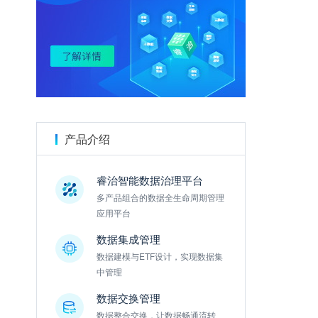
金数据
产品介绍
睿治智能数据治理平台
多产品组合的数据全生命周期管理
应用平台
数据集成管理
数据建模与ETF设计，实现数据集
中管理
数据交换管理
数据整合交换，让数据畅通流转