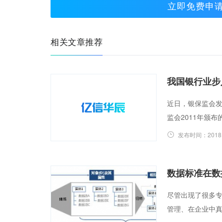
立即免费申
相关文章推荐
我国银行业步
近日，银保监会发
监会2011年颁
发布时间：
2018
数据标准在数
尽管出现了很多
管理、在企业中