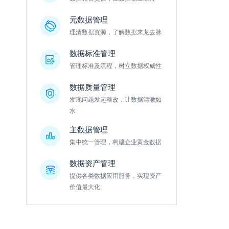
元数据管理
理清数据资源，了解数据来龙去脉
数据标准管理
管理标准及流程，树立数据权威性
数据质量管理
发现问题发起整改，让数据清澈如
水
主数据管理
集中统一管理，构建企业黄金数据
数据资产管理
提供各类数据应用服务，实现资产
价值最大化