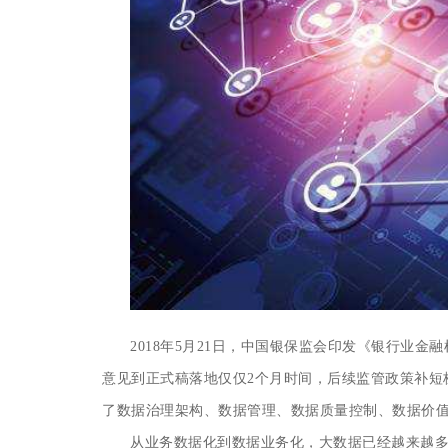
2018年5月21日，中国银保监会印发《银行业金融
意见到正式稿落地仅仅2个月时间，后续监管政策补短
了数据治理架构、数据管理、数据质量控制、数据价
从业务数据化到数据业务化，大数据已经越来越