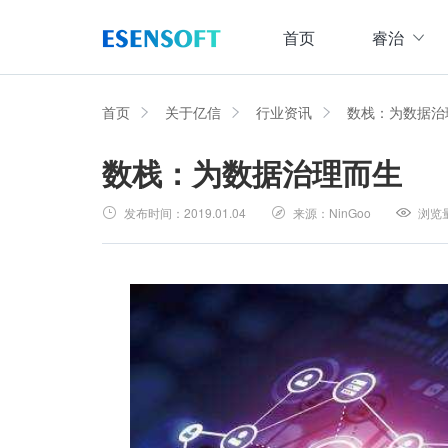
首页
睿治
数据治理全域解决方案
睿治智能数据治理平台
首页
关于亿信
行业资讯
数栈：为数据治
数栈：为数据治理而生
数据采集
数据
大数据治理方案
从采、存、管、用四大方面构建数据治理体系，
发布时间：
2019.01.04
来源：
NinGoo
浏览
数据集成管理
数据建模与ETF设计，实现数据集中
大数据资产管理方案
管理
集数据集成、数据治理、资产规划开发、资产运
数据交换管理
主数据管理方案
数据整合交换，让数据畅通流转
主数据全生命周期管理，保障主数据一致性、权
数据标准化及质量管控方案
集元数据采集和规整、数据标准建立与评估、数