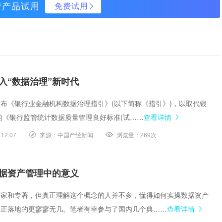
请产品试用
免费试用
入“数据治理”新时代
布《银行业金融机构数据治理指引》(以下简称《指引》)，以取代银
布的《银行监管统计数据质量管理良好标准(试……
查看详情
.12.07
来源：
中国产经新闻
浏览量：
269次
据资产管理中的意义
专家和专著，但真正理解这个概念的人并不多，懂得如何实操数据资产
真正落地的更寥寥无几。笔者有幸参与了国内几个典……
查看详情