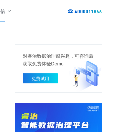
亿信
绍
们
态
数据服务
讯
对睿治数据治理感兴趣，可咨询后
以资产编目盘点数据资产，提供数据服务
获取免费体验Demo
数据资产管理
龙去脉
提供各类数据应用服务，实现资产价
免费试用
值最大化
管理指标分析等服务的指标统一管理平台
权威性
方案
TL建模、数据实时存储、数据分析展现等应用场景于一体
清澈如水
建设方案
、数据交换、数据共享等方面，为企业用户提供云原生仓湖一