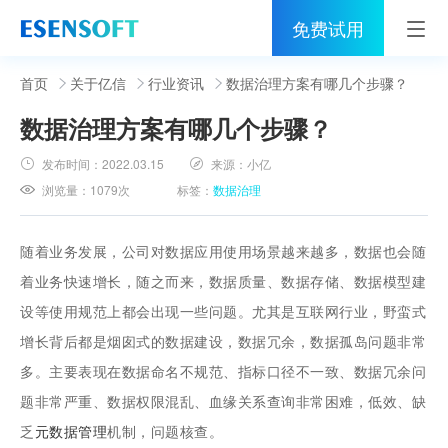
免费试用
首页
首页
关于亿信
行业资讯
数据治理方案有哪几个步骤？
数据治理方案有哪几个步骤？
睿治
发布时间：
2022.03.15
来源：
小亿
解决方案
浏览量：
1079次
标签：
数据治理
伙伴
随着业务发展，公司对数据应用使用场景越来越多，数据也会随
服务
着业务快速增长，随之而来，数据质量、数据存储、数据模型建
设等使用规范上都会出现一些问题。尤其是互联网行业，野蛮式
社区
增长背后都是烟囱式的数据建设，数据冗余，数据孤岛问题非常
关于亿信
多。主要表现在数据命名不规范、指标口径不一致、数据冗余问
题非常严重、数据权限混乱、血缘关系查询非常困难，低效、缺
400-0011-866
乏
元数据管理
机制，问题核查。