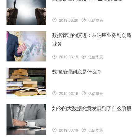
日常生活的影响以及如何对其进行规范。
……
查看详情
2019.03.20
亿信华辰
预计该管理机构将对新问题和问题进行专
数据管理的演进：从响应业务到创造
家调查，并采用新方法预测今天决策的未
业务
来后果。……
查看详情
2019.03.19
亿信华辰
企业对数据的利用有三个阶段：响应运
数据治理到底是什么？
营，响应业务，创造业务。数据中台解决
的是响应业务的问题，第三阶段“创造业
务”，则需要AI中台。……
2019.03.19
亿信华辰
查看详情
幸运的是，培训可以为精通数据的员工提
如今的大数据究竟发展到了什么阶段
供这些技能。通过正确的沟通工作，您的
数据治理团队可以开展治理业务，确信他
们能够为您的各种数据利益相关……
2019.03.19
亿信华辰