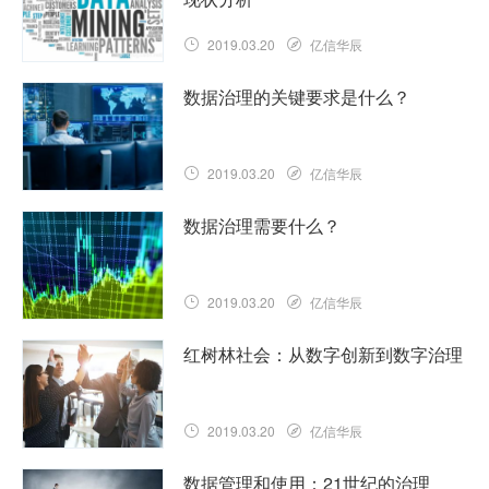
2019.03.20
亿信华辰
企业级技术 = 艰苦的工作 其实大数据有趣
数据治理的关键要求是什么？
的是它不是直接可以炒作的东西。 能够获
得广泛兴趣的产品和服务往往是那些人们
可以触摸……
2019.03.20
查看详情
亿信华辰
这些功能中的每一项都可以实现受管理的
数据治理需要什么？
环境 目录和数据字典元数据的组合为数据
策略和使用的可审计性提供了完整的信
息。它还包含血统和操纵。工作……
2019.03.20
亿信华辰
查看详情
数据治理是关于启用和鼓励有关数据的良
红树林社会：从数字创新到数字治理
好行为，以及限制产生风险的行为。……
查看详情
2019.03.20
亿信华辰
这种情况就在我们身边，证明了数字化对
数据管理和使用：21世纪的治理