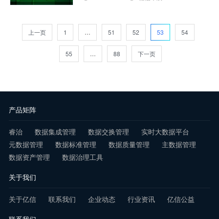
当管理者发现由于其对运营或合规工作的
潜在影响而难以做出“常规”数据相关的管
上一页
1
…
51
52
53
54
理决策时，这种类型的程序通常会存在。
55
…
88
下一页
……
查看详情
产品矩阵
睿治
数据集成管理
数据交换管理
实时大数据平台
元数据管理
数据标准管理
数据质量管理
主数据管理
数据资产管理
数据治理工具
关于我们
关于亿信
联系我们
企业动态
行业资讯
亿信公益