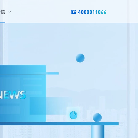
亿信
绍
们
态
数据服务
讯
以资产编目盘点数据资产，提供数据服务
数据资产管理
龙去脉
提供各类数据应用服务，实现资产价
值最大化
管理指标分析等服务的指标统一管理平台
权威性
方案
TL建模、数据实时存储、数据分析展现等应用场景于一体
清澈如水
建设方案
、数据交换、数据共享等方面，为企业用户提供云原生仓湖一