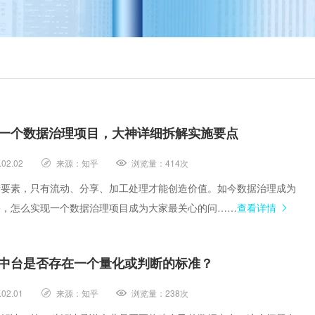
集中统一管理，构建企业黄
一个数据治理项目，大神详细拆解实施要点
.02.02
来源：
知乎
浏览量：
414次
产要素，只有流动、分享、加工处理才能创造价值。如今数据治理成为
路，怎么实现一个数据治理项目成为大家最关心的问……
查看详情
中台是否存在一个量化或判断的标准？
.02.01
来源：
知乎
浏览量：
238次