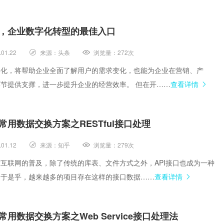
，企业数字化转型的最佳入口
.01.22
来源：
头条
浏览量：
272次
字化，将帮助企业全面了解用户的需求变化，也能为企业在营销、产
节提供支撑，进一步提升企业的经营效率。 但在开……
查看详情
用数据交换方案之RESTful接口处理
.01.12
来源：
知乎
浏览量：
279次
互联网的普及，除了传统的库表、文件方式之外，API接口也成为一种
。于是乎，越来越多的项目存在这样的接口数据……
查看详情
用数据交换方案之Web Service接口处理法