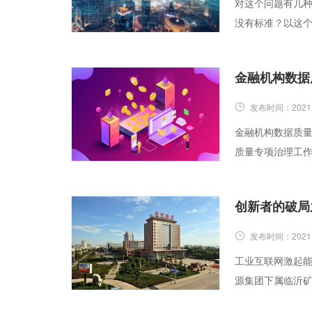
对这个问题有几
没有标准？以这
金融机构数据
发布时间：
2021
金融机构数据质量
质量专项治理工
创新者的破局
发布时间：
2021
工业互联网激起
源集团下属临沂