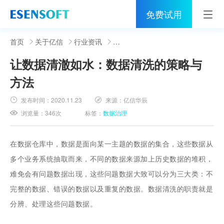
免费试用
首页
首页
关于亿信
行业资讯
让数据清澈如水：数据清洗的策略与
睿治
方法
解决方案
发布时间：
2020.11.23
来源：
亿信华辰
伙伴
浏览量：
346次
标签：
数据治理
服务
在数据仓库中，数据是面向某一主题的数据的集合，这些数据从
社区
多个业务系统抽取而来，不同的数据来源加上历史数据的堆积，
难免会有问题数据出现，这些问题数据大致可以分为三大类：不
关于亿信
完整的数据、错误的数据以及重复的数据。数据清洗的职责就是
400-0011-866
分辨、处理这些问题数据。