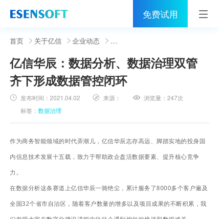
免费试用
首页
首页
关于亿信
企业动态
亿信华辰：数据分析、数据治理双管
睿治
齐下形成数据管控闭环
解决方案
发布时间：
2021.04.02
来源：
浏览量：
247次
伙伴
标签：
数据治理
服务
作为商务智能领域的时代弄潮儿，亿信华辰志存高远、脚踏实地的投身国
社区
内信息技术发展十五载，致力于帮助政企盘活数据要素、提升核心竞争
力。
关于亿信
在数据分析这条赛道上亿信华辰一骑绝尘，累计服务了8000多个客户遍及
400-0011-866
全国32个省市自治区，随着客户数量的增多以及项目成果的不断积累，我