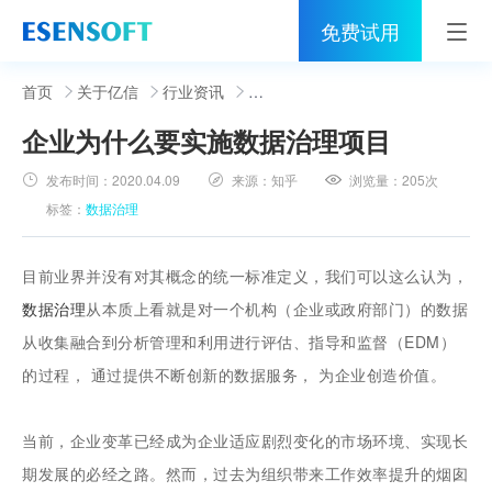
免费试用
首页
首页
关于亿信
行业资讯
企业为什么要实施数据治理项目
睿治
发布时间：
2020.04.09
来源：
知乎
浏览量：
205次
解决方案
标签：
数据治理
伙伴
目前业界并没有对其概念的统一标准定义，我们可以这么认为，
服务
数据治理
从本质上看就是对一个机构（企业或政府部门）的数据
从收集融合到分析管理和利用进行评估、指导和监督（EDM）
社区
的过程， 通过提供不断创新的数据服务， 为企业创造价值。
关于亿信
当前，企业变革已经成为企业适应剧烈变化的市场环境、实现长
400-0011-866
期发展的必经之路。然而，过去为组织带来工作效率提升的烟囱