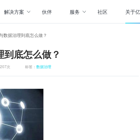
解决方案
伙伴
服务
社区
关于
服务与支持
公司介
与数据治理到底怎么做？
直播活动
联系我
企业动
理到底怎么做？
存储
数据管理
数据资产盘点方案
行业资
实现数字化经营
以元数据管理摸清家底，
207次
标签：
数据治理
实时计算存储
元数据管理
企业级实时大数据管理，支撑实时决
理清数据资源，了解数据来
指标体系建设方案
策
营等场景应用于一体
面向业务和技术提供指标
数据标准管理
管理标准及流程，树立数据
数据仓库及商业智能
威性、共享性，提高企业运营效率
集数据采集补录、数据E
数据质量管理
发现问题发起整改，让数据
仓湖一体化数据中心
据质量管控与跟踪等场景应用于一体
涵盖数据存储、数据集成
主数据管理
体解决方案