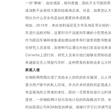
一些“事物”，如传感器，相对愚蠢，因此不太可能给
速读数不会获得大量的扭曲满足感。但是，如果您认
明白为什么安全性是如此重要的考虑因素。
例如，2015年，来自加利福尼亚大学圣地亚哥分校
车进行远程控制，这要归功于连接到车辆的小型黑色
作为跟踪车辆和收集诸如燃油效率和行驶里程数等数
但研究人员发现，加密狗可以通过向他们发送短信来
Corvette上进行的，研究人员表示他们能够应用
来越接近无人驾驶汽车时，这种黑客的影响会多么大
家庭入侵
在物联网周围出现了其他令人担忧的安全漏洞，让人停下
显示用户家中的私人区域，并允许未经授权的监视成
来监视场所占用者的来往，因此一旦黑客知道什么时
显然，一些物联网计划与其他计划的风险概况不同。例
闭由英国公司AGA制造的烤箱。能够打开它们并调节