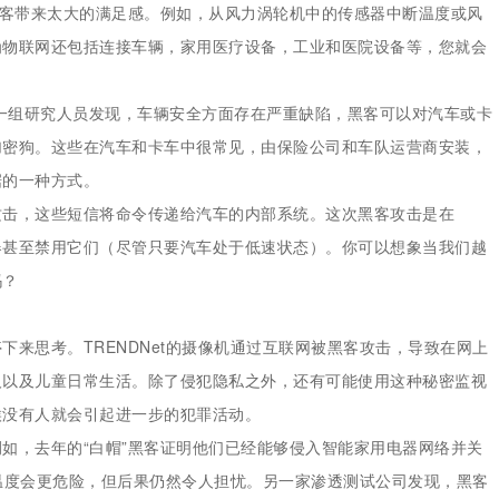
黑客带来太大的满足感。例如，从风力涡轮机中的传感器中断温度或风
为物联网还包括连接车辆，家用医疗设备，工业和医院设备等，您就会
的一组研究人员发现，车辆安全方面存在严重缺陷，黑客可以对汽车或卡
加密狗。这些在汽车和卡车中很常见，由保险公司和车队运营商安装，
据的一种方式。
攻击，这些短信将命令传递给汽车的内部系统。这次黑客攻击是在
制动器甚至禁用它们（尽管只要汽车处于低速状态）。你可以想象当我们越
吗？
来思考。TRENDNet的摄像机通过互联网被黑客攻击，导致在网上
人以及儿童日常生活。除了侵犯隐私之外，还有可能使用这种秘密监视
候没有人就会引起进一步的犯罪活动。
如，去年的“白帽”黑客证明他们已经能够侵入智能家用电器网络并关
温度会更危险，但后果仍然令人担忧。另一家渗透测试公司发现，黑客