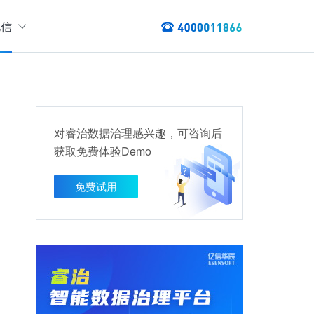
亿信
绍
们
态
数据服务
讯
对睿治数据治理感兴趣，可咨询后
以资产编目盘点数据资产，提供数据服务
获取免费体验Demo
数据资产管理
龙去脉
提供各类数据应用服务，实现资产价
免费试用
值最大化
管理指标分析等服务的指标统一管理平台
权威性
方案
TL建模、数据实时存储、数据分析展现等应用场景于一体
清澈如水
建设方案
、数据交换、数据共享等方面，为企业用户提供云原生仓湖一