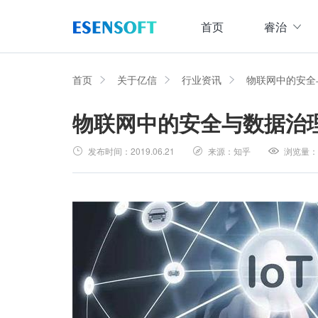
首页
睿治
数据治理全域解决方案
睿治智能数据治理平台
首页
关于亿信
行业资讯
物联网中的安全
物联网中的安全与数据治
数据采集
数据
大数据治理方案
从采、存、管、用四大方面构建数据治理体系，
发布时间：
2019.06.21
来源：
知乎
浏览量：
数据集成管理
数据建模与ETF设计，实现数据集中
大数据资产管理方案
管理
集数据集成、数据治理、资产规划开发、资产运
数据交换管理
主数据管理方案
数据整合交换，让数据畅通流转
主数据全生命周期管理，保障主数据一致性、权
数据标准化及质量管控方案
集元数据采集和规整、数据标准建立与评估、数