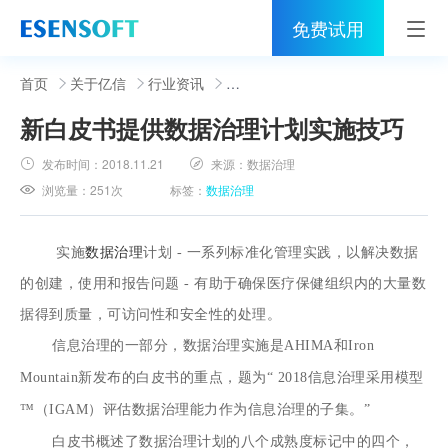
免费试用
首页
首页
关于亿信
行业资讯
新白皮书提供数据治理计划实施技巧
睿治
发布时间：
2018.11.21
来源：
数据治理
解决方案
浏览量：
251次
标签：
数据治理
伙伴
实施
数据治理
计划 - 一系列标准化管理实践，以解决数据
服务
的创建，使用和报告问题 - 有助于确保医疗保健组织内的大量数
社区
据得到质量，可访问性和安全性的处理。
信息治理的一部分，数据治理实施是AHIMA和Iron
关于亿信
Mountain新发布的白皮书的重点，题为“ 2018信息治理采用模型
400-0011-866
™（IGAM）评估数据治理能力作为信息治理的子集。”
白皮书概述了数据治理计划的八个成熟度标记中的四个，