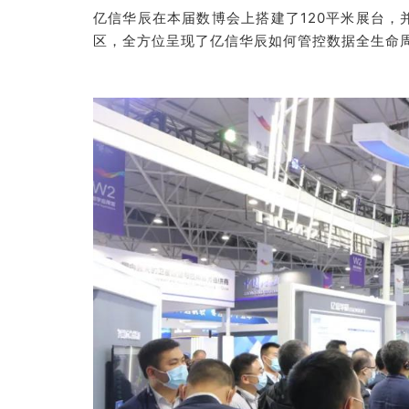
亿信华辰在本届数博会上搭建了120平米展台
区，全方位呈现了亿信华辰如何管控数据全生命