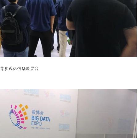
导参观亿信华辰展台