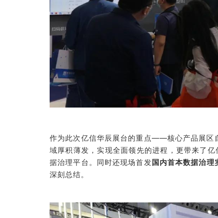
作为此次亿信华辰展台的重点——核心产品展区
域厚积薄发，实现全面领先的进程，更带来了亿
据治理
平台。同时还现场首发
国内首本数据治理
深刻总结。