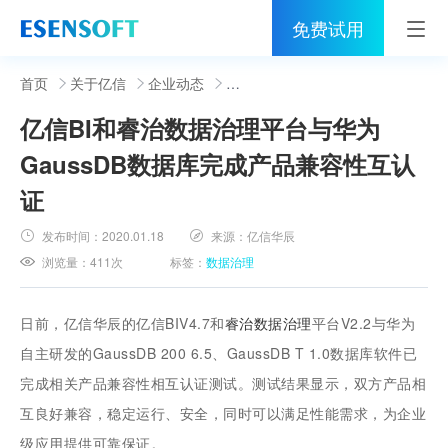
免费试用
首页
首页
关于亿信
企业动态
亿信BI和睿治数据治理平台与华为
睿治
GaussDB数据库完成产品兼容性互认
解决方案
证
伙伴
发布时间：
2020.01.18
来源：
亿信华辰
浏览量：
411次
标签：
数据治理
服务
社区
日前，亿信华辰的亿信BIV4.7和
睿治
数据治理
平台V2.2与华为
自主研发的GaussDB 200 6.5、GaussDB T 1.0数据库软件已
关于亿信
完成相关产品兼容性相互认证测试。测试结果显示，双方产品相
400-0011-866
互良好兼容，稳定运行、安全，同时可以满足性能需求，为企业
级应用提供可靠保证。