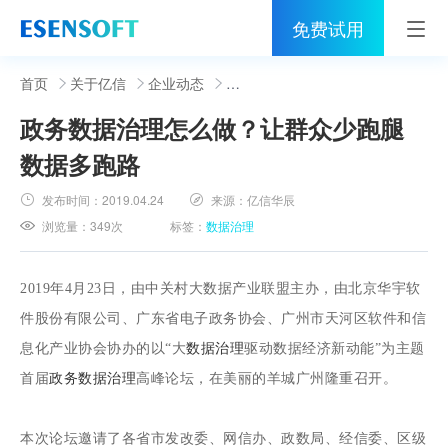
免费试用
首页
首页
关于亿信
企业动态
政务数据治理怎么做？让群众少跑腿
睿治
数据多跑路
解决方案
发布时间：
2019.04.24
来源：
亿信华辰
伙伴
浏览量：
349次
标签：
数据治理
服务
2019年4月23日，由中关村大数据产业联盟主办，由北京华宇软
社区
件股份有限公司、广东省电子政务协会、广州市天河区软件和信
息化产业协会协办的以“大
数据治理
驱动数据经济新动能”为主题
关于亿信
首届
政务数据治理
高峰论坛，在美丽的羊城广州隆重召开。
400-0011-866
本次论坛邀请了各省市发改委、网信办、政数局、经信委、区级