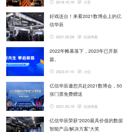
2018.10.16
小艾
好戏连台！来看2021数博会上的亿
信华辰
2021.05.28
亿信华辰
2022年帷幕落下，2023年已开新
篇。
2023.01.10
小亿
亿信华辰邀您共赴2021数博会，50
张门票免费赠送
2021.05.19
亿信华辰
亿信华辰荣获“2020最具价值的数据
智能产品/解决方案”大奖