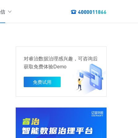
亿信
绍
们
态
数据服务
讯
对睿治数据治理感兴趣，可咨询后
以资产编目盘点数据资产，提供数据服务
获取免费体验Demo
数据资产管理
龙去脉
提供各类数据应用服务，实现资产价
免费试用
值最大化
管理指标分析等服务的指标统一管理平台
权威性
方案
TL建模、数据实时存储、数据分析展现等应用场景于一体
清澈如水
建设方案
、数据交换、数据共享等方面，为企业用户提供云原生仓湖一