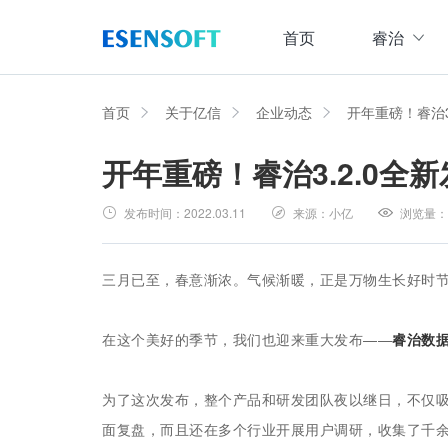
首页
睿治
数据治理全域解决方案
睿治智能数据治理平台
首页
关于亿信
企业动态
开年重磅！睿治
开年重磅！睿治3.2.0
数据采集
数据
大数据治理方案
从采、存、管、用四大方面构建数据治理体系，
发布时间：
2022.03.11
来源：
小亿
浏览量：
数据集成管理
数据建模与ETF设计，实现数据集中
大数据资产管理方案
管理
集数据集成、数据治理、资产规划开发、资产运
三月已至，春意渐浓。气候渐暖，正是万物生长好时
数据交换管理
主数据管理方案
数据整合交换，让数据畅通流转
在这个美好的季节，我们也迎来重大发布——
睿治
数
主数据全生命周期管理，保障主数据一致性、权
数据标准化及质量管控方案
为了这次发布，整个产品和研发团队夜以继日，不仅
集元数据采集和规整、数据标准建立与评估、数
面复盘，而且还在多个行业开展用户调研，收集了千