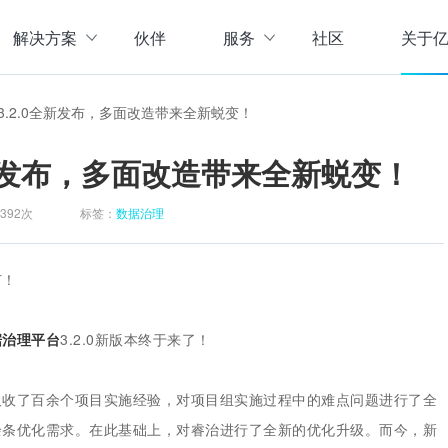
解决方案
伙伴
服务
社区
关于
服务与支持
公司介
3.2.0全新发布，多面改造带来全新蜕变！
直播活动
联系我
企业动
全新发布，多面改造带来全新蜕变！
存储
数据管理
数据资产盘点方案
行业资
实现数字化经营
以元数据管理摸清家底，
392次
标签：
数据治理
实时计算存储
元数据管理
企业级实时大数据管理，支撑实时决
理清数据资源，了解数据来
指标体系建设方案
策
营等场景应用于一体
面向业务和技术提供指标
节！
数据标准管理
管理标准及流程，树立数据
数据仓库及商业智能
据治理
平台
3.2.0新版本终于来了！
威性、共享性，提高企业运营效率
集数据采集补录、数据E
数据质量管理
发现问题发起整改，让数据
仓湖一体化数据中心
吸收了百余个项目实施经验，对项目组实施过程中的难点问题进行了全
据质量管控与跟踪等场景应用于一体
涵盖数据存储、数据集成
余条优化需求。在此基础上，对睿治进行了全新的优化升级。而今，新
主数据管理
体解决方案